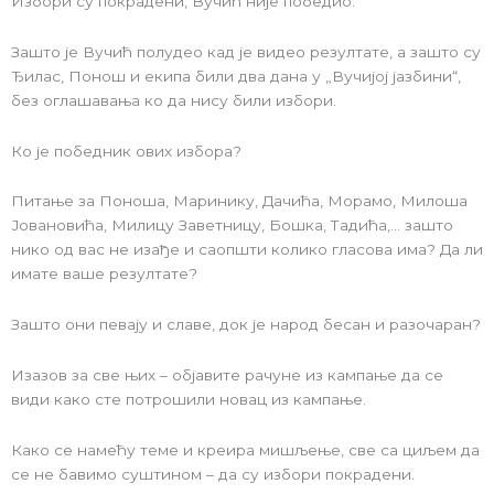
Избори су покрадени, Вучић није победио.
Зашто је Вучић полудео кад је видео резултате, а зашто су
Ђилас, Понош и екипа били два дана у „Вучијој јазбини“,
без оглашавања ко да нису били избори.
Ко је победник ових избора?
Питање за Поноша, Маринику, Дачића, Морамо, Милоша
Јовановића, Милицу Заветницу, Бошка, Тадића,… зашто
нико од вас не изађе и саопшти колико гласова има? Да ли
имате ваше резултате?
Зашто они певају и славе, док је народ бесан и разочаран?
Изазов за све њих – објавите рачуне из кампање да се
види како сте потрошили новац из кампање.
Како се намећу теме и креира мишљење, све са циљем да
се не бавимо суштином – да су избори покрадени.