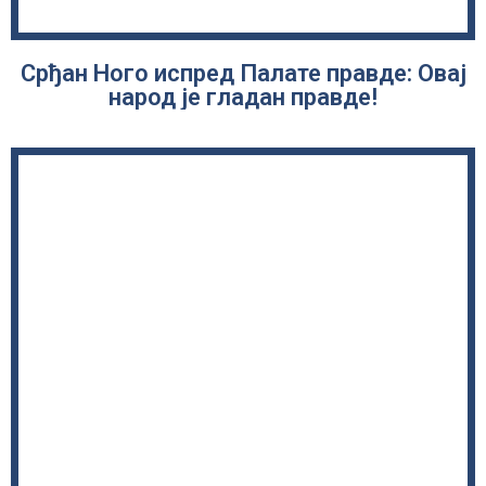
Срђан Ного испред Палате правде: Oвај
народ је гладан правде!