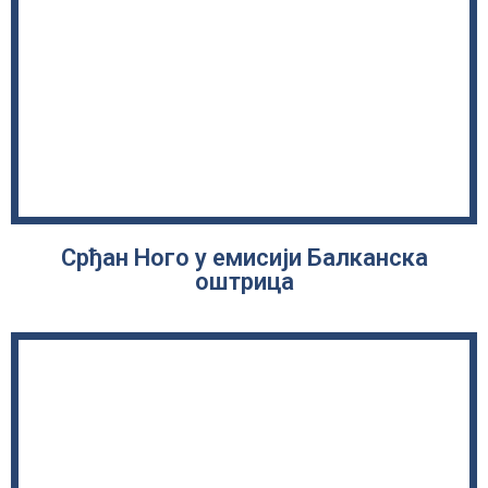
Срђан Ного у емисији Балканска
оштрица