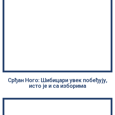
Срђан Ного: Шибицари увек побеђују,
исто је и са изборима