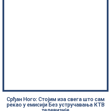
Срђан Ного: Стојим иза свега што сам
рекао у емисији Без устручавања КТВ
телевизије