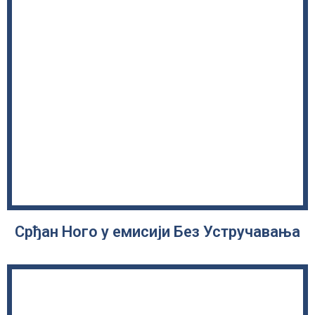
Срђан Ного у емисији Без Устручавања