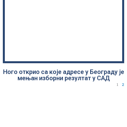
Ного открио са које адресе у Београду је
мењан изборни резултат у САД
1
2