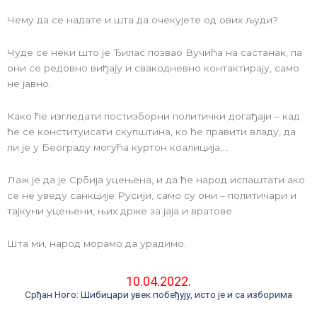
Чему да се надате и шта да очекујете од ових људи?
Чуде се неки што је Ђилас позвао Вучића на састанак, па
они се редовно виђају и свакодневно контактирају, само
не јавно.
Како ће изгледати постизборни политички догађаји – кад
ће се конституисати скупштина, ко ће правити владу, да
ли је у Београду могућа куртон коалиција,…
Лаж је да је Србија уцењена, и да ће народ испаштати ако
се не уведу санкције Русији, само су они – политичари и
тајкуни уцењени, њих држе за јаја и вратове.
Шта ми, народ морамо да урадимо.
10.04.2022.
Срђан Ного: Шибицари увек побеђују, исто је и са изборима