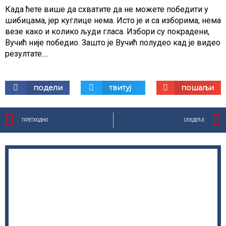
Када ћете више да схватите да не можете победити у
шибицама, јер куглице нема. Исто је и са изборима, нема
везе како и колико људи гласа. Избори су покрадени,
Вучић није победио. Зашто је Вучић полудео кад је видео
резултате....
Share
Share
Share
подели
твитуј
пошаљи
on
on
on
facebook
twitter
email
Prev
ПРЕТХОДНО
СЛЕДЕЋЕ
Стра
Ст