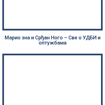
Марио зна и Срђан Ного – Све о УДБИ и
оптужбама