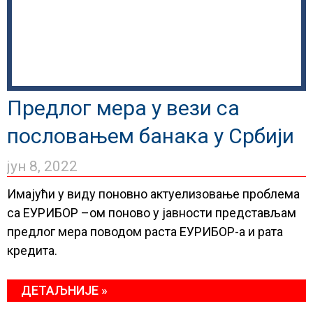
Предлог мера у вези са
пословањем банака у Србији
јун 8, 2022
Имајући у виду поновно актуелизовање проблема
са ЕУРИБОР –ом поново у јавности представљам
предлог мера поводом раста ЕУРИБОР-а и рата
кредита.
ДЕТАЉНИЈЕ »