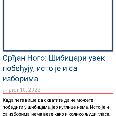
Срђан Ного: Шибицари увек
побеђују, исто је и са
изборима
април 10, 2022
Када ћете више да схватите да не можете
победити у шибицама, јер куглице нема. Исто је и
са изборима, нема везе како и колико људи гласа.