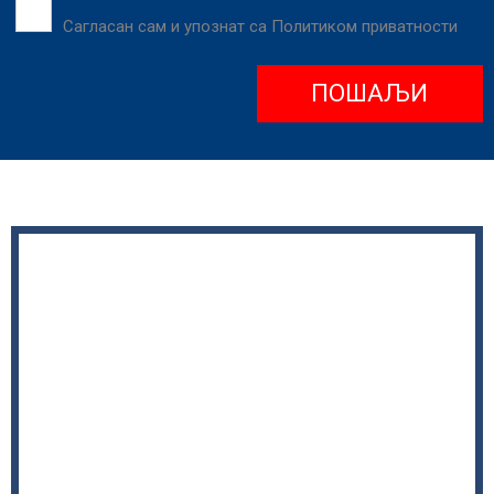
Сагласан сам и упознат са
Политиком приватности
ПОШАЉИ