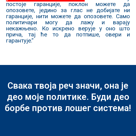
постоје гаранције, поклон можете да
опозовете, једино за глас не добијате ни
гаранције, нити можете да опозовете. Само
политичари могу да лажу и варају
некажњено. Ко искрено верује у оно што
прича, тај ће то да потпише, овери и
гарантује.”
Свака твоја реч значи, она је
део моје политике. Буди део
борбе против лошег система!