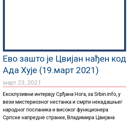
Ево зашто је Цвијан нађен код
Ада Хује (19.март 2021)
март 23, 2021
Ексклузивни интервју Срђана Нога, за Srbin.info, у
вези мистериозног нестанка и смрти некадашњег
народног посланика и високог функционера
Српске напредне странке, Владимира Цвијана