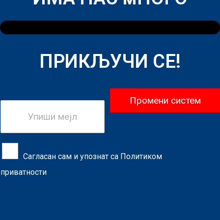
ПРИКЉУЧИ СЕ!
Промени систем
Сагласан сам и упознат са
Политиком
приватности