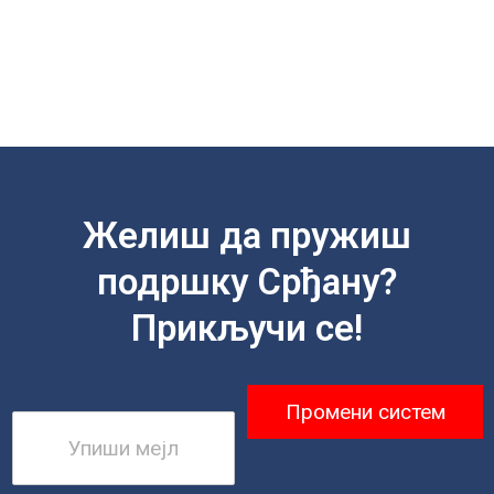
Желиш да пружиш
подршку Срђану?
Прикључи се!
Промени систем