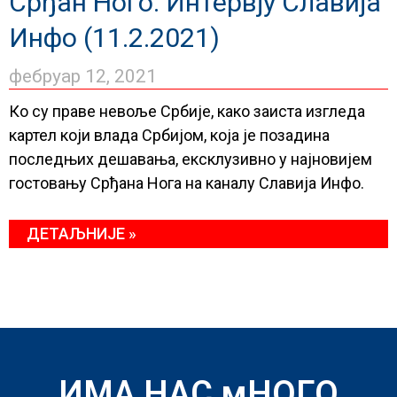
Срђан Ного: Интервју Славија
Инфо (11.2.2021)
фебруар 12, 2021
Ко су праве невоље Србије, како заиста изгледа
картел који влада Србијом, која је позадина
последњих дешавања, ексклузивно у најновијем
гостовању Срђана Нога на каналу Славија Инфо.
ДЕТАЉНИЈЕ »
ИМА НАС мНОГО