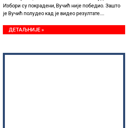
Избори су покрадени, Вучић није победио. Зашто
је Вучић полудео кад је видео резултате….
ДЕТАЉНИЈЕ »