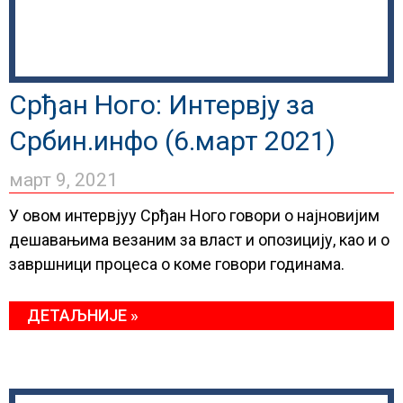
Срђан Ного: Интервју за
Србин.инфо (6.март 2021)
март 9, 2021
У овом интервјуу Срђан Ного говори о најновијим
дешавањима везаним за власт и опозицију, као и о
завршници процеса о коме говори годинама.
ДЕТАЉНИЈЕ »