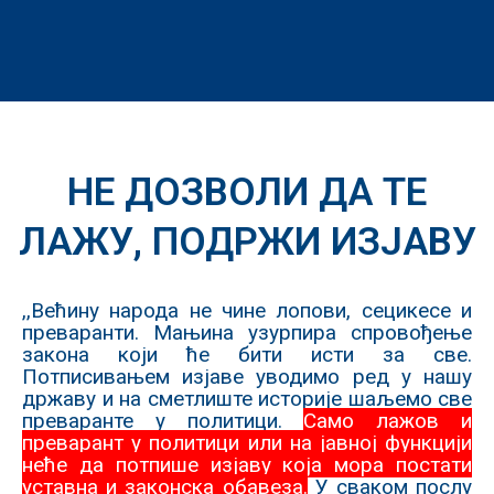
НЕ ДОЗВОЛИ ДА ТЕ
ЛАЖУ, ПОДРЖИ ИЗЈАВУ
,,Већину народа не чине лопови, сецикесе и
преваранти. Мањина узурпира спровођење
закона који ће бити исти за све.
Потписивањем изјаве уводимо ред у нашу
државу и на сметлиште историје шаљемо све
преваранте у политици.
Само лажов и
преварант у политици или на јавној функцији
неће да потпише изјаву која мора постати
уставна и законска обавеза.
У сваком послу