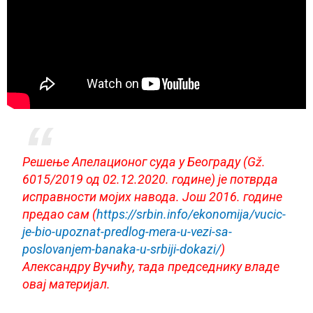
Решење Апелационог суда у Београду (Gž.
6015/2019 од 02.12.2020. године) је потврда
исправности мојих навода. Још 2016. године
предао сам (
https://srbin.info/ekonomija/
vucic-
je-bio-upoznat-predlog-
mera-u-vezi-sa-
poslovanjem-
banaka-u-srbiji-dokazi/
)
Александру Вучићу, тада председнику владе
овај материјал.