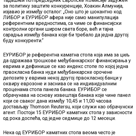
Тадашњи потпредседник Европске Комисије задужен
за политику заштите конкуренције, Хоакин Алмунија,
изјавио је између осталог: „Оно што је шокантно код
ЛИБОР и ЕУРИБОР афера није само манипулација
референтним вредностима, са чиме се финансијски
контролни органи широм света боре, већ и тајна
сарадња између банака које би требало да једна другој
буду конкуренти.“
ЕУРИБОР је референтна каматна стопа која има за циљ
да одражава трошкове међубанкарског финансирања у
еврима и дефинише се као индекс стопе по којој једна
првокласна банка нуди међубанкарске орочене
депозите у еврима некој другој првокласној банци у
оквиру еврозоне и заснива се на индивидуалним
проценама стопа панела банака. ЕУРИБОР се
обрачунава на основу извештаја банака које чине панел
који се сваког дана између 10,45 и 11,00 часова
достављају Thomson Reutersu, који служи као обрачунски
агент. Постоји 15 ЕУРИБОР каматних стопа у зависности
од рока доспећа, од једне седмице до 12 месеци.
Нека од ЕУРИБОР каматних стопа веома често је