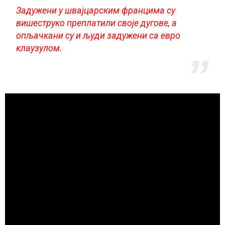
Задужени у швајцарским францима су
вишеструко преплатили своје дугове, а
опљачкани су и људи задужени са евро
клаузулом.