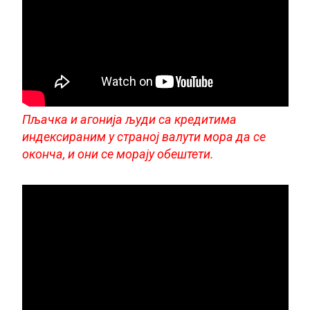
Пљачка и агонија људи са кредитима
индексираним у страној валути мора да се
оконча, и они се морају обештети.