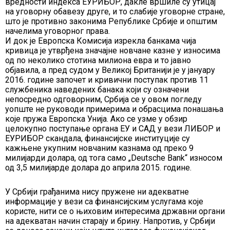
вредности индекса ЕУРИБОР, дакле вршиле су утицај
на уговорну обавезу друге, и то слабије уговорне стране,
што је противно законима Републике Србије и општим
начелима уговорног права.
И док је Европска Комисија изрекла банкама чија
кривица је утврђена значајне новчане казне у износима
од по неколико стотина милиона евра и то јавно
објавила, а пред судом у Великој Британији је у јануару
2016. године започет и кривични поступак против 11
службеника наведених банака који су означени
непосредно одговорним, Србија се у овом погледу
уопште не руководи примерима и обрасцима понашања
које пружа Европска Унија. Ако се узме у обзир
целокупно поступање органа ЕУ и САД у вези ЛИБОР и
ЕУРИБОР скандала, финансијске институције су
кажњене укупним новчаним казнама од преко 9
милијарди долара, од тога само „Deutsche Bank“ износом
од 3,5 милијарде долара до априла 2015. године.
У Србији грађанима нису пружене ни адекватне
информације у вези са финансијским услугама које
користе, нити се о њиховим интересима државни органи
на адекватан начин старају и брину. Напротив, у Србији