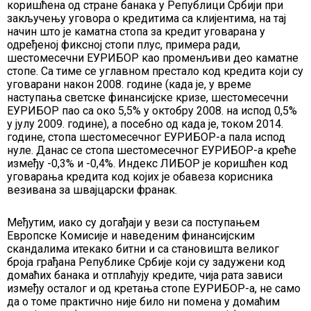
коришћена од стране банака у Републици Србији при
закључењу уговора о кредитима са клијентима, на тај
начин што је каматна стопа за кредит уговарана у
одређеној фиксној стопи плус, примера ради,
шестомесечни ЕУРИБОР као променљиви део каматне
стопе. Са тиме се углавном престало код кредита који су
уговарани након 2008. године (када је, у време
наступања светске финансијске кризе, шестомесечни
ЕУРИБОР пао са око 5,5% у октобру 2008. на испод 0,5%
у јулу 2009. године), а посебно од када је, током 2014.
године, стопа шестомесечног ЕУРИБОР-а пала испод
нуле. Данас се стопа шестомесечног ЕУРИБОР-а креће
између -0,3% и -0,4%. Индекс ЛИБОР је коришћен код
уговарања кредита код којих је обавеза корисника
везивана за швајцарски франак.
Међутим, иако су догађаји у вези са поступањем
Европске Комисије и наведеним финансијским
скандалима итекако битни и са становишта великог
броја грађана Републике Србије који су задужени код
домаћих банака и отплаћују кредите, чија рата зависи
између осталог и од кретања стопе ЕУРИБОР-а, не само
да о томе практично није било ни помена у домаћим