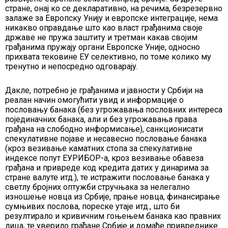
стране, онај ко се декларативно, на речима, безрезервно
залаже за Европску Унију и европске интеграције, нема
никакво оправдање што као власт грађанима своје
државе не пружа заштиту и третман какав својим
грађанима пружају органи Европске Уније, односно
прихвата тековине ЕУ селективно, по томе колико му
тренутно и непосредно одговарају.
Дакле, потребно је грађанима и јавности у Србији на
реалан начин омогућити увид и информације о
пословању банака (без угрожавања пословних интереса
појединачних банака, али и без угрожавања права
грађана на слободно информисање), санкционисати
спекулативне појаве и несавесно пословање банака
(кроз везивање каматних стопа за спекулативне
индексе попут ЕУРИБОР-а, кроз везивање обавеза
грађана и привреде код кредита датих у динарима за
стране валуте итд.), те истражити пословање банака у
светлу бројних оптужби стручњака за нелегално
изношење новца из Србије, прање новца, финансирање
сумњивих послова, пореске утаје итд., што би
резултирало и кривичним гоњењем банака као правних
лица, те уверило грађане Србије и домаће привреднике