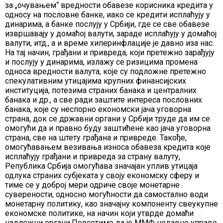
за „очувањем“ вредности обавезе корисника кредита у
односу на пословне банке, иако се кредити исплаћују у
динарима, а банке послују у Србији, где се све обавезе
извршавају у домаћој валути, зараде исплаћују у домаћој
валути, итд., а и време хиперинфлације је давно иза нас.
На тај начин, грађани и привреда, који претежно зарађују
и послују у динарима, излажу се ризицима промена
односа вредности валута, које су подложне претежно
спекулативним утицајима крупних финансијских
институција, потезима страних банака и централних
банака и др., а све ради заштите интереса пословних
банака, које су неспорно економски јача уговорна
страна, док се државни органи у Србији труде да им се
омогући да и правно буду заштићене као јача уговорна
страна, све на штету грађана и привреде. Такође,
омогућавањем везивања износа обавеза кредита које
исплаћују грађани и привреда за страну валуту,
Република Србија омогућава значајан уплив утицаја
одлука страних субјеката у своју економску сферу и
тиме се у доброј мери одриче своје монетарне
суверености, односно могућности да самостално води
монетарну политику, као значајну компоненту свеукупне
економске политике, на начин који утврде домаћи
надлежни органи.Подсетимо да је ММФ недавно управо