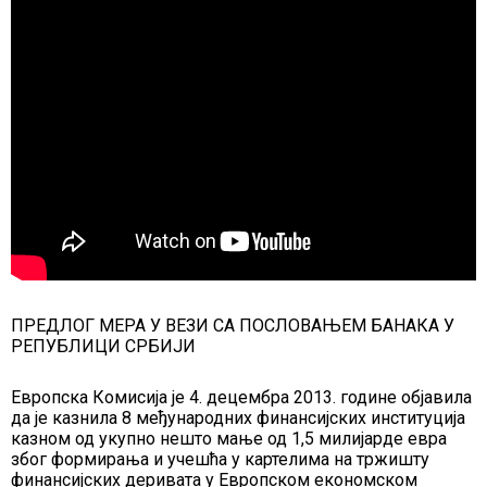
ПРЕДЛОГ МЕРА У ВЕЗИ СА ПОСЛОВАЊЕМ БАНАКА У
РЕПУБЛИЦИ СРБИЈИ
Европска Комисија је 4. децембра 2013. године објавила
да је казнила 8 међународних финансијских институција
казном од укупно нешто мање од 1,5 милијарде евра
због формирања и учешћа у картелима на тржишту
финансијских деривата у Европском економском