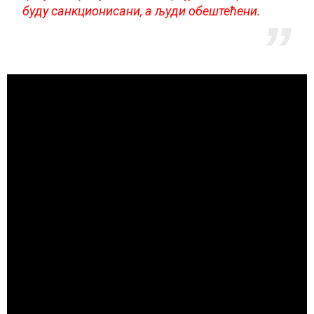
буду санкционисани, а људи обештећени.