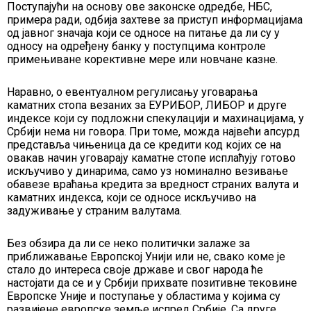
Поступајући на основу ове законске одредбе, НБС,
примера ради, одбија захтеве за приступ информацијама
од јавног значаја који се односе на питање да ли су у
односу на одређену банку у поступцима контроле
примењиване корективне мере или новчане казне.
Наравно, о евентуалном регулисању уговарања
каматних стопа везаних за ЕУРИБОР, ЛИБОР и друге
индексе који су подложни спекулацији и махинацијама, у
Србији нема ни говора. При томе, можда највећи апсурд
представља чињеница да се кредити код којих се на
овакав начин уговарају каматне стопе исплаћују готово
искључиво у динарима, само уз номинално везивање
обавезе враћања кредита за вредност страних валута и
каматних индекса, који се односе искључиво на
задуживање у страним валутама.
Без обзира да ли се неко политички залаже за
приближавање Европској Унији или не, свако коме је
стало до интереса своје државе и свог народа ће
настојати да се и у Србији прихвате позитивне тековине
Европске Уније и поступање у областима у којима су
развијене европске земље испред Србије. Са друге