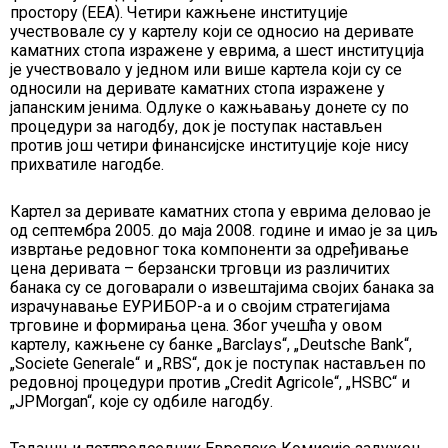
простору (ЕЕА). Четири кажњене институције
учествовале су у картелу који се односио на деривате
каматних стопа изражене у еврима, а шест институција
је учествовало у једном или више картела који су се
односили на деривате каматних стопа изражене у
јапанским јенима. Одлуке о кажњавању донете су по
процедури за нагодбу, док је поступак настављен
против још четири финансијске институције које нису
прихватиле нагодбе.
Картел за деривате каматних стопа у еврима деловао је
од септембра 2005. до маја 2008. године и имао је за циљ
извртање редовног тока компоненти за одређивање
цена деривата – берзански трговци из различитих
банака су се договарали о извештајима својих банака за
израчунавање ЕУРИБОР-а и о својим стратегијама
трговине и формирања цена. Због учешћа у овом
картелу, кажњене су банке „Barclays“, „Deutsche Bank“,
„Societe Generale“ и „RBS“, док је поступак настављен по
редовној процедури против „Credit Agricole“, „HSBC“ и
„JPMorgan“, које су одбиле нагодбу.