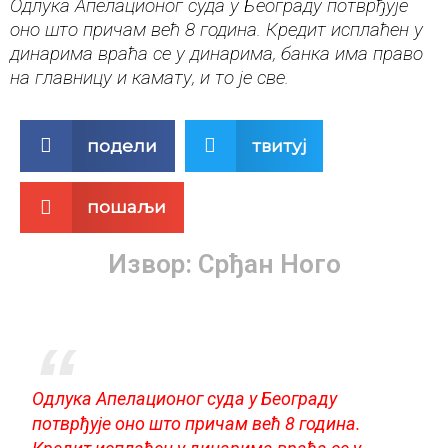
Одлука Апелационог суда у Београду потврђује
оно што причам већ 8 година. Кредит исплаћен у
динарима враћа се у динарима, банка има право
на главницу и камату, и то је све.
S
S
подели
твитуј
h
h
a
a
S
r
r
пошаљи
h
e
e
a
o
o
Извор: Срђан Ного
r
n
n
e
f
t
o
a
w
n
c
i
e
e
t
m
b
t
a
o
e
Одлука Апелационог суда у Београду
i
o
r
потврђује оно што причам већ 8 година.
l
k