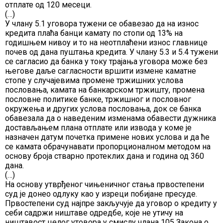
отплате од 120 месеци.
(…)
У члану 5.1 уговора тужени се обавезао да на износ
кредита плаћа банци камату по стопи од 13% на
годишњем нивоу и то на неотплаћени износ главнице
почев од дана пуштања кредита. У члану 5.3 и 5.4 тужени
се сагласио да банка у току трајања уговора може без
његове даље сагласности вршити измене каматне
стопе у случајевима промене тржишних услова
пословања, камата на банкарском тржишту, промена
пословне политике банке, тржишног и пословног
окружења и других услова пословања, док се банка
обавезала да о наведеним изменама обавести дужника
достављањем плана отплате или извода у коме је
назначен датум почетка примене нових услова и да ће
се камата обрачунавати пропорционалном методом на
основу броја стварно протеклих дана и година од 360
дана.
(…)
На основу утврђеног чињеничног стања првостепени
суд је донео одлуку као у изреци побијане пресуде.
Првостепени суд најпре закључује да уговор о кредиту у
себи садржи ништаве одредбе, које не утичу на
ништавост целог утовора у смислу члана 105 Закона о