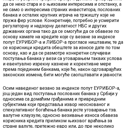
да се неко стара и о њиховим интересима и опстанку, а
не само о интересима страних инвеститора, пословних
банака и осталих крупних играча на тржишту које не
пружа фер услове. Конкретније, потребно је усмерити
регулаторну и надзорну делатност НБС и других
државних органа тако да се омогући да се обавезе по
основу камате на кредите које су везане за индексе
попут ЕУРИБОР-а и ЛИБОР-а прогласе ништавим, те да
се корисници кредита обештете за износе дате по том
основу, као и да се размотре конкретни случајеви
поступања банака у вези са уговарањем таквих услова
и евентуално изрекну казнене и корективне мере
према појединим банкама, које ће, након одговарајућих
законских измена, бити могуће саопштавати и јавности.
Осим наведеног везано за индексе попут ЕУРИБОР-а,
још један вид поступања пословних банака у Србији у
односима са домаћим грађанима и привредним
субјектима који представља извор неоснованог и
спекулативног богаћења банака јесте уговарање тзв.
валутне клаузуле, односно везивање износа обавеза
корисника кредита приликом њиховог враћања за
стране валуте, претежно евро или, до пре неколико