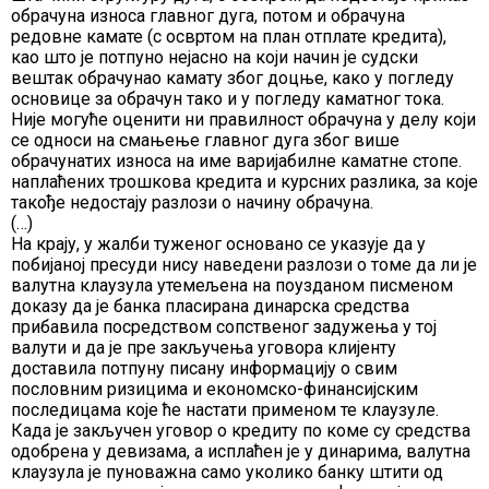
обрачуна износа главног дуга, потом и обрачуна
редовне камате (с освртом на план отплате кредита),
као што је потпуно нејасно на који начин је судски
вештак обрачунао камату због доцње, како у погледу
основице за обрачун тако и у погледу каматног тока.
Није могуће оценити ни правилност обрачуна у делу који
се односи на смањење главног дуга због више
обрачунатих износа на име варијабилне каматне стопе.
наплаћених трошкова кредита и курсних разлика, за које
такође недостају разлози о начину обрачуна.
(…)
На крају, у жалби туженог основано се указује да у
побијаној пресуди нису наведени разлози о томе да ли је
валутна клаузула утемељена на поузданом писменом
доказу да је банка пласирана динарска средства
прибавила посредством сопственог задужења у тој
валути и да је пре закључења уговора клијенту
доставила потпуну писану информацију о свим
пословним ризицима и економско-финансијским
последицама које ће настати применом те клаузуле.
Када је закључен уговор о кредиту по коме су средства
одобрена у девизама, а исплаћен је у динарима, валутна
клаузула је пуноважна само уколико банку штити од