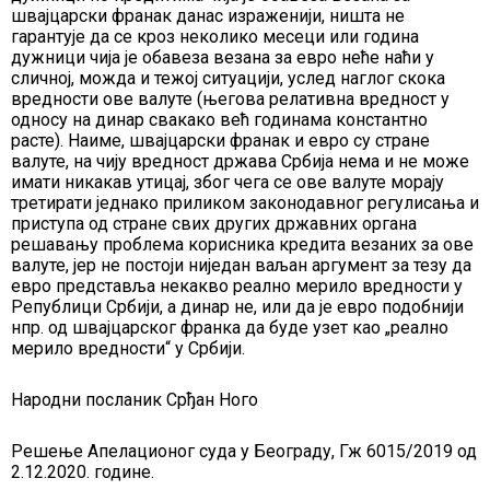
швајцарски франак данас израженији, ништа не
гарантује да се кроз неколико месеци или година
дужници чија је обавеза везана за евро неће наћи у
сличној, можда и тежој ситуацији, услед наглог скока
вредности ове валуте (његова релативна вредност у
односу на динар свакако већ годинама константно
расте). Наиме, швајцарски франак и евро су стране
валуте, на чију вредност држава Србија нема и не може
имати никакав утицај, због чега се ове валуте морају
третирати једнако приликом законодавног регулисања и
приступа од стране свих других државних органа
решавању проблема корисника кредита везаних за ове
валуте, јер не постоји ниједан ваљан аргумент за тезу да
евро представља некакво реално мерило вредности у
Републици Србији, а динар не, или да је евро подобнији
нпр. од швајцарског франка да буде узет као „реално
мерило вредности“ у Србији.
Народни посланик Срђан Ного
Решење Апелационог суда у Београду, Гж 6015/2019 од
2.12.2020. године.