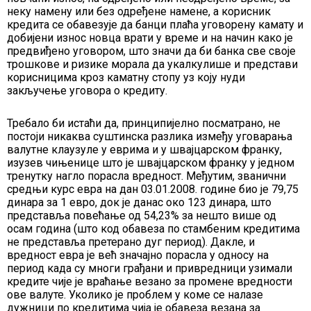
неку намену или без одређене намене, а корисник
кредита се обавезује да банци плаћа уговорену камату и
добијени износ новца врати у време и на начин како је
предвиђено уговором, што значи да би банка све своје
трошкове и ризике морала да укалкулише и представи
корисницима кроз каматну стопу уз коју нуди
закључење уговора о кредиту.
Требало би истаћи да, принципијелно посматрано, не
постоји никаква суштинска разлика између уговарања
валутне клаузуле у еврима и у швајцарском франку,
изузев чињенице што је швајцарском франку у једном
тренутку нагло порасла вредност. Међутим, званични
средњи курс евра на дан 03.01.2008. године био је 79,75
динара за 1 евро, док је данас око 123 динара, што
представља повећање од 54,23% за нешто више од
осам година (што код обавеза по стамбеним кредитима
не представља претерано дуг период). Дакле, и
вредност евра је већ значајно порасла у односу на
период када су многи грађани и привредници узимали
кредите чије је враћање везано за промене вредности
ове валуте. Уколико је проблем у коме се налазе
дужници по кредитима чија је обавеза везана за