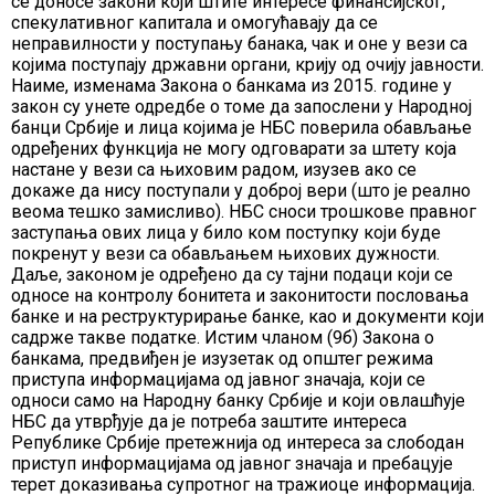
се доносе закони који штите интересе финансијског,
спекулативног капитала и омогућавају да се
неправилности у поступању банака, чак и оне у вези са
којима поступају државни органи, крију од очију јавности.
Наиме, изменама Закона о банкама из 2015. године у
закон су унете одредбе о томе да запослени у Народној
банци Србије и лица којима је НБС поверила обављање
одређених функција не могу одговарати за штету која
настане у вези са њиховим радом, изузев ако се
докаже да нису поступали у доброј вери (што је реално
веома тешко замисливо). НБС сноси трошкове правног
заступања ових лица у било ком поступку који буде
покренут у вези са обављањем њихових дужности.
Даље, законом је одређено да су тајни подаци који се
односе на контролу бонитета и законитости пословања
банке и на реструктурирање банке, као и документи који
садрже такве податке. Истим чланом (9б) Закона о
банкама, предвиђен је изузетак од општег режима
приступа информацијама од јавног значаја, који се
односи само на Народну банку Србије и који овлашћује
НБС да утврђује да је потреба заштите интереса
Републике Србије претежнија од интереса за слободан
приступ информацијама од јавног значаја и пребацује
терет доказивања супротног на тражиоце информација.