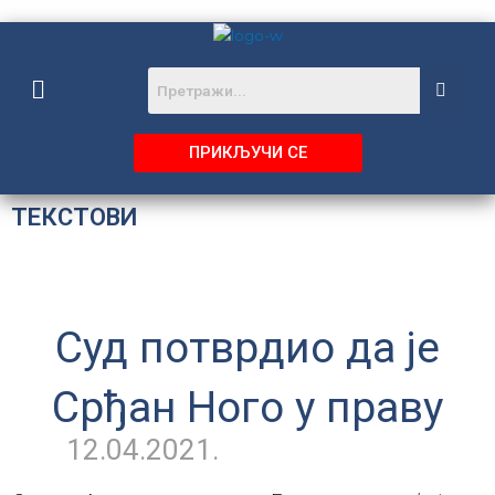
Пређи
на
садржај
Menu
ПРИКЉУЧИ СЕ
ТЕКСТОВИ
Суд потврдио да је
Срђан Ного у праву
12.04.2021.