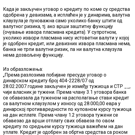
Када је закључен уговор о кредиту по коме су средства
одобрена у девизама, а исплаћен је у динарима, валутна
клаузула је пуноважна само уколико банку штити од
валутног ризика, тј. ако врши заштитну функцију
(очување извора пласмана кредита). У супротном,
уколико извори пласмана нису истоветни валути у којој
је одобрен кредит, или девизних извора пласмана нема,
банка не трпи валутни ризик, па ни валутна клаузула
нема дозвољену функцију.
Из образложења:
„Према разлозима побијане пресуде уговор о
динарском кредиту број 404-2228/07 од
28.02.2007.године закључен је између тужиоца и СТР __,
чији власник је тужени. Према члану 3.1 уговора банка
се обавезала да туженом на располагање стави кредит
са валутном клаузулом у износу од 28.000,00 евра у
динарској противвредности по куповном курсу тужиоца
на дан исплате. Према члану 1.2 уговора тужени се
обавезао да врши отплату свих обавеза по овом
кредиту по средњем курсу тужиоца важећем на дан
уплате. Кредит је одобрен за обртна средства са роком