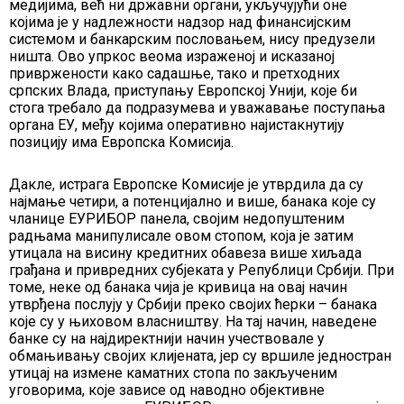
медијима, већ ни државни органи, укључујући оне
којима је у надлежности надзор над финансијским
системом и банкарским пословањем, нису предузели
ништа. Ово упркос веома израженој и исказаној
привржености како садашње, тако и претходних
српских Влада, приступању Европској Унији, које би
стога требало да подразумева и уважавање поступања
органа ЕУ, међу којима оперативно најистакнутију
позицију има Европска Комисија.
Дакле, истрага Европске Комисије је утврдила да су
најмање четири, а потенцијално и више, банака које су
чланице ЕУРИБОР панела, својим недопуштеним
радњама манипулисале овом стопом, која је затим
утицала на висину кредитних обавеза више хиљада
грађана и привредних субјеката у Републици Србији. При
томе, неке од банака чија је кривица на овај начин
утврђена послују у Србији преко својих ћерки – банака
које су у њиховом власништву. На тај начин, наведене
банке су на најдиректнији начин учествовале у
обмањивању својих клијената, јер су вршиле једностран
утицај на измене каматних стопа по закљученим
уговорима, које зависе од наводно објективне