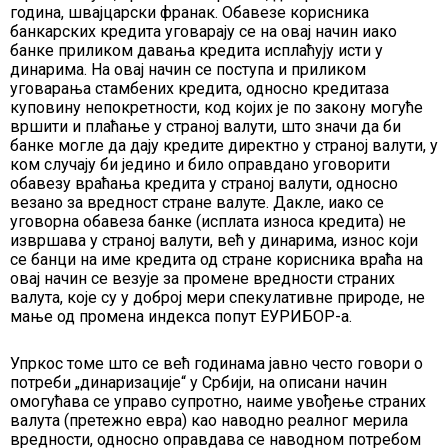
година, швајцарски франак. Обавезе корисника
банкарских кредита уговарају се на овај начин иако
банке приликом давања кредита исплаћују исти у
динарима. На овај начин се поступа и приликом
уговарања стамбених кредита, односно кредитаза
куповину непокретности, код којих је по закону могуће
вршити и плаћање у страној валути, што значи да би
банке могле да дају кредите директно у страној валути, у
ком случају би једино и било оправдано уговорити
обавезу враћања кредита у страној валути, односно
везано за вредност стране валуте. Дакле, иако се
уговорна обавеза банке (исплата износа кредита) не
извршава у страној валути, већ у динарима, износ који
се банци на име кредита од стране корисника враћа на
овај начин се везује за промене вредности страних
валута, које су у доброј мери спекулативне природе, не
мање од промена индекса попут ЕУРИБОР-а.
Упркос томе што се већ годинама јавно често говори о
потреби „динаризације“ у Србији, на описани начин
омогућава се управо супротно, наиме увођење страних
валута (претежно евра) као наводно реалног мерила
вредности, односно оправдава се наводном потребом