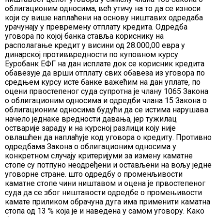
облигационим односима, већ утичу на то да се износи
који су више наплаћени на основу ништавих одредаба
урачунају у превремену отплату кредита. Одредба
уговора по којој банка ставља кориснику на
располагање кредит у висини од 28.000,00 евра у
динарској противвредности по куповном курсу
Еуробанк ЕФГ на дан исплате док се корисник кредита
обавезује да врши отплату свих обавеза из уговора по
средњем курсу исте банке важећим на дан уплате, по
оцени првостепеног суда супротна је члану 1065 Закона
о облигационим односима и одредби члана 15 Закона о
облигационим односима будући да се истима нарушава
начело једнаке вредности давања, јер тужилац
остварије зараду и на курсној разлици коју није
овлашћен да наплаћује код уговора о кредиту. Противно
одредбама Закона о облигационим односима у
конкретном случају критеријуми за измену каматне
стопе су потпуно неодређени и остављени на вољу једне
уговорне стране. што одредбу о променљивости
каматне стопе чини ништавом и оцена је првостепеног
суда да се због ништавости одредбе о промењивости
камате приликом обрачуна дуга има применити каматна
стопа од 13 % која је и наведена у самом уговору. Како