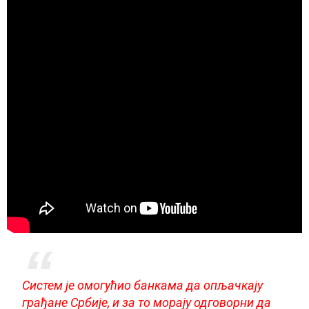
Систем је омогућио банкама да опљачкају
грађане Србије, и за то морају одговорни да