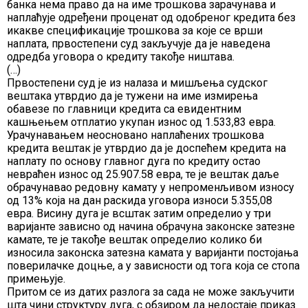
банка нема право да на име трошкова зарачунава и
наплаћује одређени проценат од одобреног кредита без
икакве спецификације трошкова за које се врши
наплата, првостепени суд закључује да је наведена
одредба уговора о кредиту такође ништава.
(…)
Првостепени суд је из налаза и мишљења судског
вештака утврдио да је тужени на име измирења
обавезе по главници кредита са евидентним
кашњењем отплатио укупан износ од 1.533,83 евра.
Урачунавањем неосновано наплаћених трошкова
кредита вештак је утврдио да је доспећем кредита на
наплату по основу главног дуга по кредиту остао
невраћен износ од 25.907.58 евра, те је вештак даље
обрачунавао редовну камату у непроменљивом износу
од 13% која на дан раскида уговора износи 5.355,08
евра. Висину дуга је всштак затим определио у три
варијанте зависно од начина обрачуна законске затезне
камате, те је такође вештак определио колико би
износила законска затезна камата у варијанти постојања
поверилачке доцње, а у зависности од тога која се стопа
примењује.
Притом се из датих разлога за сада не може закључити
шта чини структуру дуга, с обзиром да недостаје приказ