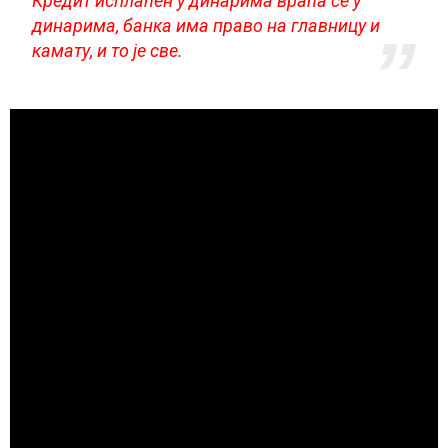
Кредит исплаћен у динарима враћа се у
динарима, банка има право на главницу и
камату, и то је све.