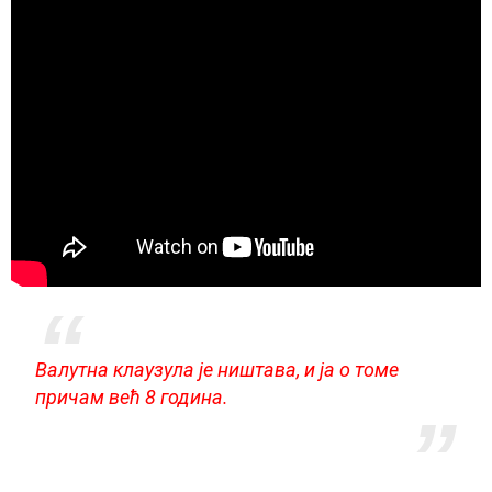
Валутна клаузула је ништава, и ја о томе
причам већ 8 година.