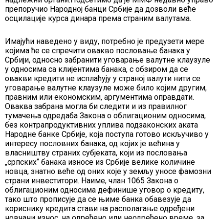
препоручио Народној банци Србије да дозволи веће
осцилације курса динара према страним валутама.
Имајући наведено у виду, потребно је предузети мере
којима ће се спречити овакво пословање банака у
Србији, односно забранити уговарање валутне клаузуле
у односима са клијентима банака, с обзиром да се
овакви кредити не исплаћују у страној валути нити се
уговарање валутне клаузуле може било којим другим,
правним или економским, аргументима оправдати.
Оваква забрана могла би следити и из правилног
тумачења одредаба Закона о облигационим односима,
без контрапродуктивних уплива подзаконских аката
Народне банке Србије, која поступа готово искључиво у
интересу пословних банака, од којих је већина у
власништву страних субјеката, који из пословања
„српских“ банака износе из Србије велике количине
новца, знатно веће од оних које у земљу уносе фамозни
страни инвеститори. Наиме, члан 1065 Закона о
облигационим односима дефинише уговор о кредиту,
тако што прописује да се њиме банка обавезује да
кориснику кредита стави на располагање одређени
новчани износ, на одређено или неодређено време, за